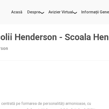
Acasă
Despre
Avizier Virtual
Informații Gene
colii Henderson - Scoala He
rson
e centrată pe formarea de personalități armonioase, cu