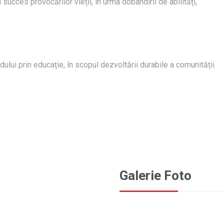
ucces provocărilor vieții, în urma dobândirii de abilități,
idului prin educație, în scopul dezvoltării durabile a comunității
Galerie Foto