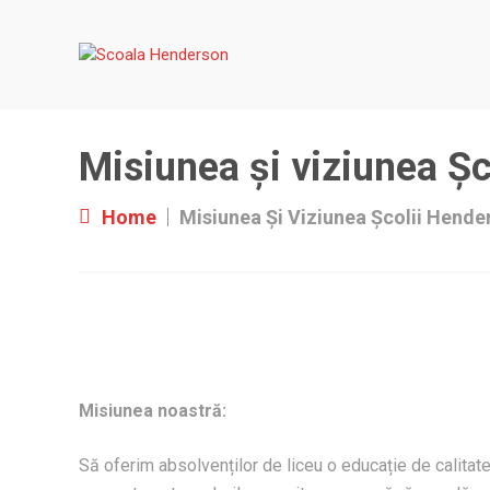
Skip
to
content
Misiunea și viziunea Ș
Home
Misiunea Și Viziunea Școlii Hende
Misiunea noastră:
Să oferim absolvenților de liceu o educație de calitat