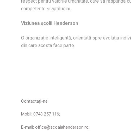
respect pentru valorile umanitare, care să răspundă cu s
competente și aptitudini.
Viziunea școlii Henderson
O organizație inteligentă, orientată spre evoluția indiv
din care acesta face parte.
Contactați-ne:
Mobil: 0743 257 116;
E-mail: office@scoalahenderson.ro;