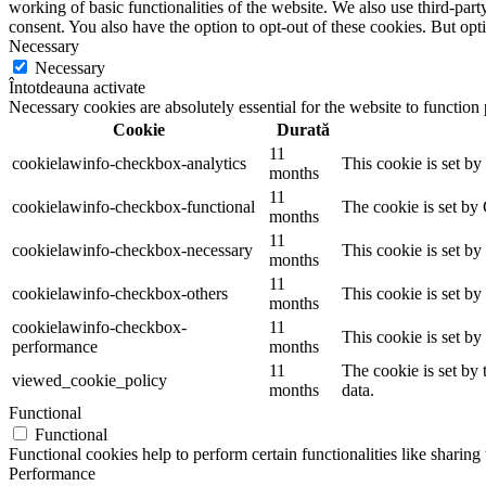
working of basic functionalities of the website. We also use third-pa
consent. You also have the option to opt-out of these cookies. But op
Necessary
Necessary
Întotdeauna activate
Necessary cookies are absolutely essential for the website to function
Cookie
Durată
11
cookielawinfo-checkbox-analytics
This cookie is set b
months
11
cookielawinfo-checkbox-functional
The cookie is set by
months
11
cookielawinfo-checkbox-necessary
This cookie is set b
months
11
cookielawinfo-checkbox-others
This cookie is set b
months
cookielawinfo-checkbox-
11
This cookie is set b
performance
months
11
The cookie is set by
viewed_cookie_policy
months
data.
Functional
Functional
Functional cookies help to perform certain functionalities like sharing 
Performance