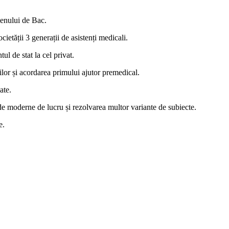
menului de Bac.
etății 3 generații de asistenți medicali.
ul de stat la cel privat.
ilor și acordarea primului ajutor premedical.
ate.
ode moderne de lucru și rezolvarea multor variante de subiecte.
ne.