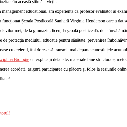
zitate în această știință a vieții.
r în management educațional, am experiență ca profesor evaluator al exa
uncționat Școala Postliceală Sanitară Virginia Henderson care a dat soci
evilor mei, de la gimnaziu, liceu, la școală postliceală, de la învățământ
te de protecția mediului, educație pentru sănătate, prevenirea îmbolnăvir
ase cu creierul, îmi doresc să transmit mai departe cunoștințele acumul
ciplina Biologie
cu explicații detaliate, materiale bine structurate, met
inerea acordată, asigură participarea cu plăcere și folos la sesiunile onli
itate!
torul!