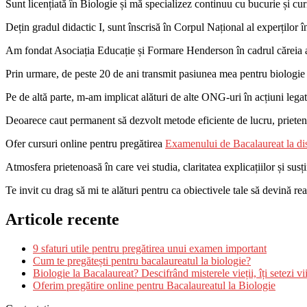
Sunt licențiată în Biologie și mă specializez continuu cu bucurie și curio
Dețin gradul didactic I, sunt înscrisă în Corpul Național al experțilo
Am fondat Asociația Educație și Formare Henderson în cadrul căreia a f
Prin urmare, de peste 20 de ani transmit pasiunea mea pentru biologie el
Pe de altă parte, m-am implicat alături de alte ONG-uri în acțiuni lega
Deoarece caut permanent să dezvolt metode eficiente de lucru, prieteno
Ofer cursuri online pentru pregătirea
Examenului de Bacalaureat la dis
Atmosfera prietenoasă în care vei studia, claritatea explicațiilor și susț
Te invit cu drag să mi te alături pentru ca obiectivele tale să devină real
Articole recente
9 sfaturi utile pentru pregătirea unui examen important
Cum te pregătești pentru bacalaureatul la biologie?
Biologie la Bacalaureat? Descifrând misterele vieții, îți setezi vii
Oferim pregătire online pentru Bacalaureatul la Biologie