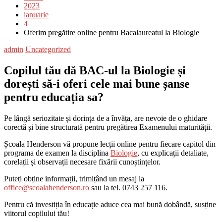
2023
ianuarie
4
Oferim pregătire online pentru Bacalaureatul la Biologie
admin
Uncategorized
Copilul tău dă BAC-ul la Biologie și
dorești să-i oferi cele mai bune șanse
pentru educația sa?
Pe lângă seriozitate și dorința de a învăța, are nevoie de o ghidare
corectă și bine structurată pentru pregătirea Examenului maturității.
Școala Henderson vă propune lecții online pentru fiecare capitol din
programa de examen la disciplina
Biologie
, cu explicații detaliate,
corelații și observații necesare fixării cunoștințelor.
Puteți obține informații, trimițând un mesaj la
office@scoalahenderson.ro
sau la tel. 0743 257 116.
Pentru că investiția în educație aduce cea mai bună dobândă, susține
viitorul copilului tău!