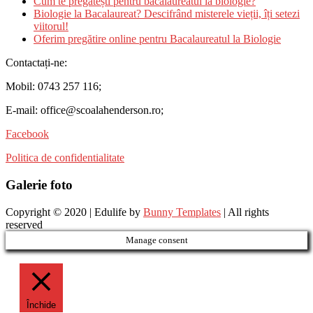
Cum te pregătești pentru bacalaureatul la biologie?
Biologie la Bacalaureat? Descifrând misterele vieții, îți setezi
viitorul!
Oferim pregătire online pentru Bacalaureatul la Biologie
Contactați-ne:
Mobil: 0743 257 116;
E-mail: office@scoalahenderson.ro;
Facebook
Politica de confidentialitate
Galerie foto
Copyright © 2020 | Edulife by
Bunny Templates
| All rights
reserved
Manage consent
Închide