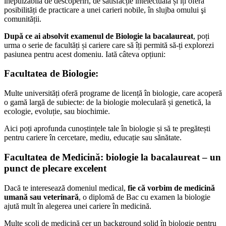
inepuizabilă de descoperiri, de satisfacție intelectuală și îți oferă
posibilități de practicare a unei carieri nobile, în slujba omului şi
comunității.
După ce ai absolvit examenul de
Biologie
la
bacalaureat
, poți
urma o serie de facultăți și cariere care să îți permită să-ți explorezi
pasiunea pentru acest domeniu. Iată câteva opțiuni:
Facultatea de Biologie:
Multe universități oferă programe de licență în biologie, care acoperă
o gamă largă de subiecte: de la biologie moleculară și genetică, la
ecologie, evoluție, sau biochimie.
Aici poți aprofunda cunoștințele tale în biologie și să te pregătești
pentru cariere în cercetare, mediu, educație sau sănătate.
Facultatea de Medicină: biologie la bacalaureat – un
punct de plecare excelent
Dacă te interesează domeniul medical,
fie că vorbim de medicină
umană sau veterinară
, o diplomă de Bac cu examen la biologie
ajută mult în alegerea unei cariere în medicină.
Multe școli de medicină cer un background solid în biologie pentru