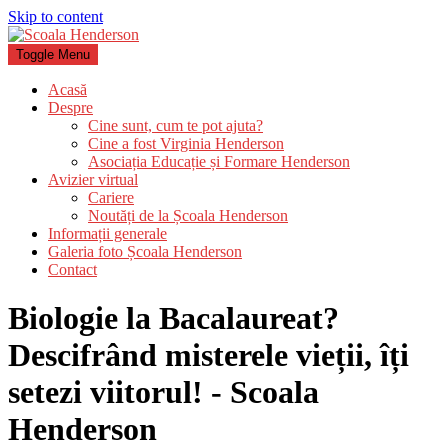
Skip to content
Toggle Menu
Acasă
Despre
Cine sunt, cum te pot ajuta?
Cine a fost Virginia Henderson
Asociația Educație și Formare Henderson
Avizier virtual
Cariere
Noutăți de la Școala Henderson
Informații generale
Galeria foto Școala Henderson
Contact
Biologie la Bacalaureat?
Descifrând misterele vieții, îți
setezi viitorul! - Scoala
Henderson