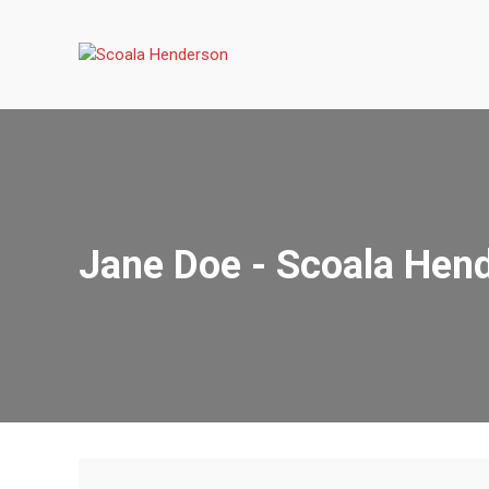
Skip
to
content
Jane Doe - Scoala Hen