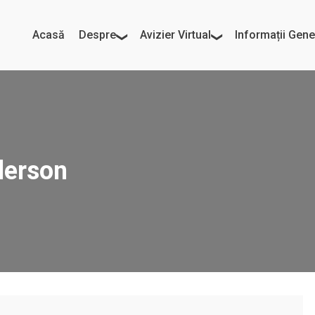
Acasă
Despre
Avizier Virtual
Informații Gene
derson