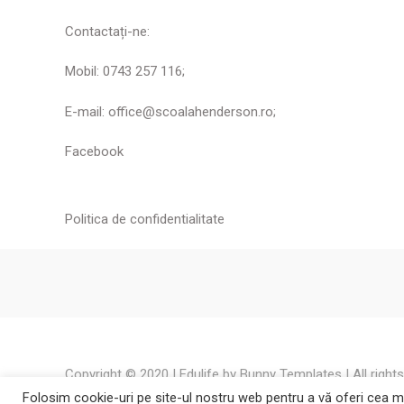
Contactați-ne:
Mobil: 0743 257 116;
E-mail: office@scoalahenderson.ro;
Facebook
Politica de confidentialitate
Copyright © 2020 | Edulife by
Bunny Templates
| All right
Folosim cookie-uri pe site-ul nostru web pentru a vă oferi cea mai