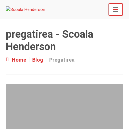
Skip
to
content
pregatirea - Scoala
Henderson
Home
Blog
Pregatirea