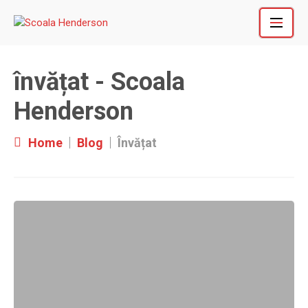
Skip
to
content
învățat - Scoala
Henderson
Home
Blog
Învățat