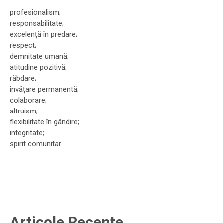
profesionalism;
responsabilitate;
excelență în predare;
respect;
demnitate umană;
atitudine pozitivă;
răbdare;
învățare permanentă;
colaborare;
altruism;
flexibilitate în gândire;
integritate;
spirit comunitar.
Articole Recente