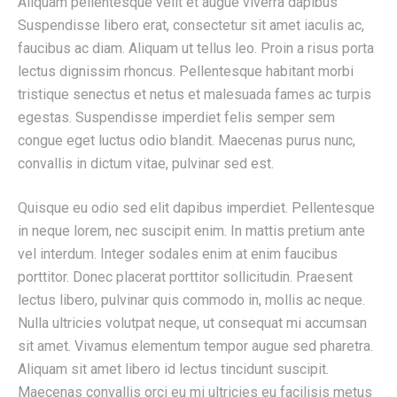
Aliquam pellentesque velit et augue viverra dapibus
Suspendisse libero erat, consectetur sit amet iaculis ac,
faucibus ac diam. Aliquam ut tellus leo. Proin a risus porta
lectus dignissim rhoncus. Pellentesque habitant morbi
tristique senectus et netus et malesuada fames ac turpis
egestas. Suspendisse imperdiet felis semper sem
congue eget luctus odio blandit. Maecenas purus nunc,
convallis in dictum vitae, pulvinar sed est.
Quisque eu odio sed elit dapibus imperdiet. Pellentesque
in neque lorem, nec suscipit enim. In mattis pretium ante
vel interdum. Integer sodales enim at enim faucibus
porttitor. Donec placerat porttitor sollicitudin. Praesent
lectus libero, pulvinar quis commodo in, mollis ac neque.
Nulla ultricies volutpat neque, ut consequat mi accumsan
sit amet. Vivamus elementum tempor augue sed pharetra.
Aliquam sit amet libero id lectus tincidunt suscipit.
Maecenas convallis orci eu mi ultricies eu facilisis metus