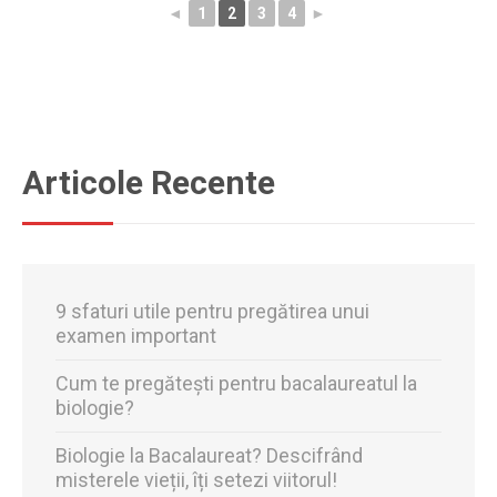
◄
1
2
3
4
►
Articole Recente
9 sfaturi utile pentru pregătirea unui
examen important
Cum te pregătești pentru bacalaureatul la
biologie?
Biologie la Bacalaureat? Descifrând
misterele vieții, îți setezi viitorul!